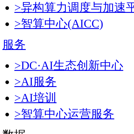
>异构算力调度与加速
>智算中心(AICC)
服务
>DC·AI生态创新中心
>AI服务
>AI培训
>智算中心运营服务