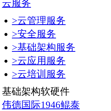
云服务
>云管理服务
>安全服务
>基础架构服务
>云应用服务
>云培训服务
基础架构软硬件
伟德国际1946鲲泰