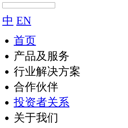
中
EN
首页
产品及服务
行业解决方案
合作伙伴
投资者关系
关于我们