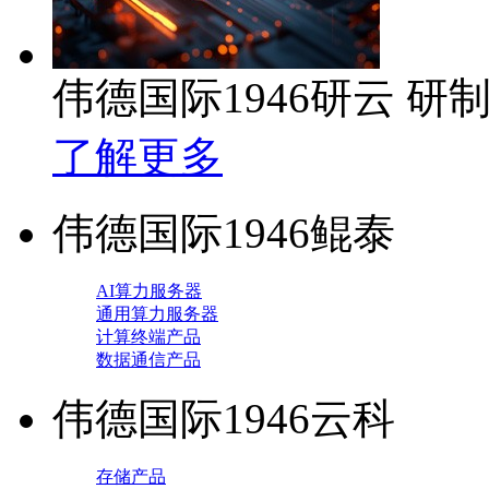
伟德国际1946研云 
了解更多
伟德国际1946鲲泰
AI算力服务器
通用算力服务器
计算终端产品
数据通信产品
伟德国际1946云科
存储产品