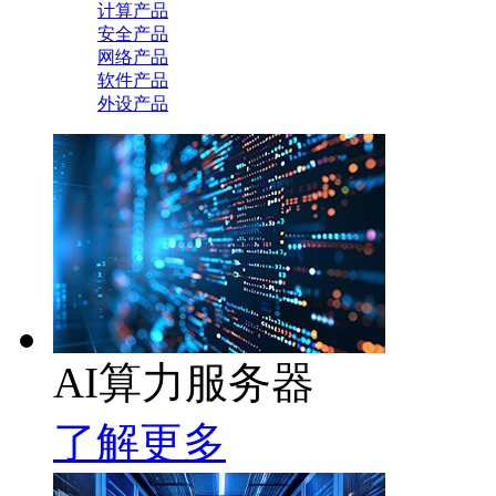
计算产品
安全产品
网络产品
软件产品
外设产品
AI算力服务器
了解更多