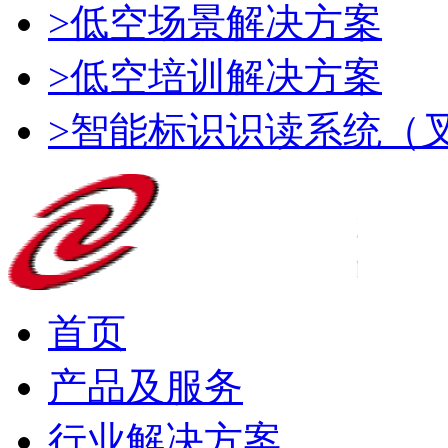
>低空场景解决方案
>低空培训解决方案
>智能标识识读系统（
首页
产品及服务
行业解决方案