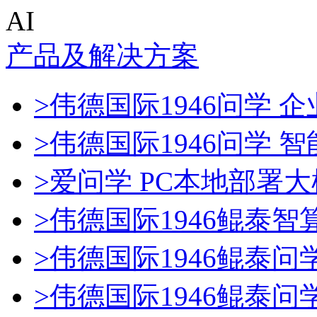
AI
产品及解决方案
>伟德国际1946问学 企
>伟德国际1946问学 
>爱问学 PC本地部署
>伟德国际1946鲲泰智
>伟德国际1946鲲泰问
>伟德国际1946鲲泰问学