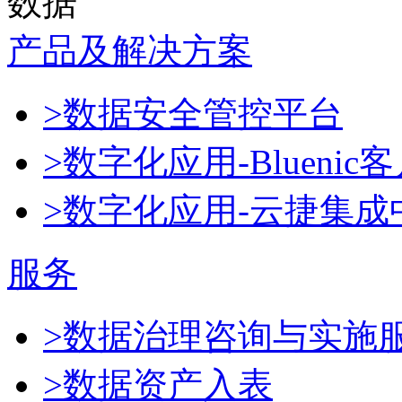
数据
产品及解决方案
>数据安全管控平台
>数字化应用-Blueni
>数字化应用-云捷集成
服务
>数据治理咨询与实施
>数据资产入表