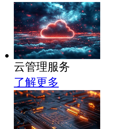
云管理服务
了解更多