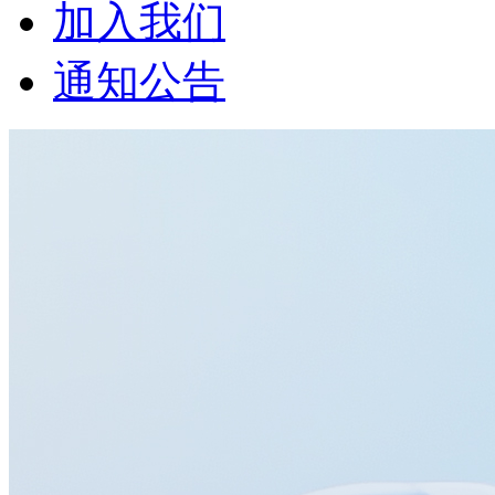
加入我们
通知公告