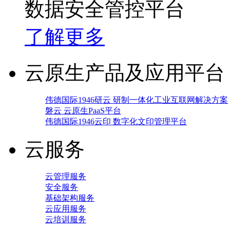
数据安全管控平台
了解更多
云原生产品及应用平台
伟德国际1946研云 研制一体化工业互联网解决方案
磐云 云原生PaaS平台
伟德国际1946云印 数字化文印管理平台
云服务
云管理服务
安全服务
基础架构服务
云应用服务
云培训服务