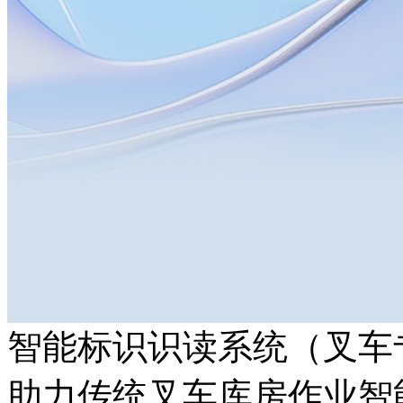
智能标识识读系统（叉车
助力传统叉车库房作业智